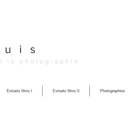
y
puis
e la photographie
Extraits films I
Extraits films II
Photographies