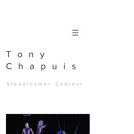
Tony
Chapuis
Steadicamer
Cadreur